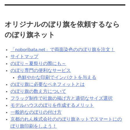
届
い
た
の
オリジナルのぼり旗を依頼するなら
ぼ
のぼり旗ネット
り
旗
を
「noboribata.net」で両面染色ののぼり旗を注文！
早
サイトマップ
速
のぼり～夏祭りの際にも～
使
のぼり専門の便利なサービス
用
色鮮やかな印刷でインパクトを与える
し
のぼり旗に必要なベネフィットとは
て
のぼり旗の数え方について
み
フラッグ制作で社旗の掲げ方と適切なサイズ選択
ま
モデルハウスのぼりを作成するメリット
し
一般的なのぼりの付け方
ょ
京都のれん株式会社ののぼり旗ネットでスマートにの
う
ぼり旗印刷をしよう！