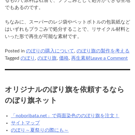
るもので原料は石油で、プラごみとして処分ができる生地
でもあるのです。
ちなみに、スーパーのレジ袋やペットボトルの包装紙など
はいずれもプラごみで処分することで、リサイクル材料と
いった形で再生が可能な素材です。
Posted in
のぼりの購入について
,
のぼり旗の製作を考える
on
Tagged
のぼり
,
のぼり旗
,
価格
,
再生素材
Leave a Comment
再
生
素
材
オリジナルのぼり旗を依頼するなら
の
のぼり旗ネット
の
ぼ
り
「noboribata.net」で両面染色ののぼり旗を注文！
は
サイトマップ
エ
のぼり～夏祭りの際にも～