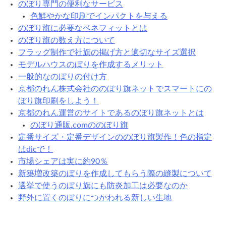
コ
のぼり専門の便利なサービス
を
色鮮やかな印刷でインパクトを与える
ア
のぼり旗に必要なベネフィットとは
ピ
のぼり旗の数え方について
ー
フラッグ制作で社旗の掲げ方と適切なサイズ選択
ル
モデルハウスのぼりを作成するメリット
で
一般的なのぼりの付け方
き
京都のれん株式会社ののぼり旗ネットでスマートにの
ま
ぼり旗印刷をしよう！
す
京都のれん運営のサイトであるのぼり旗ネットとは
のぼり通販.comののぼり旗
定番サイズ・定番デザインののぼり旗製作！色の指定
はdicで！
市場シェアは実に約90％
新築増改築のぼりを作成してもらう際の縫製について
選挙で使うのぼり旗にも防炎加工は必要なのか
野外に置くのぼりにつかわれる新しい生地