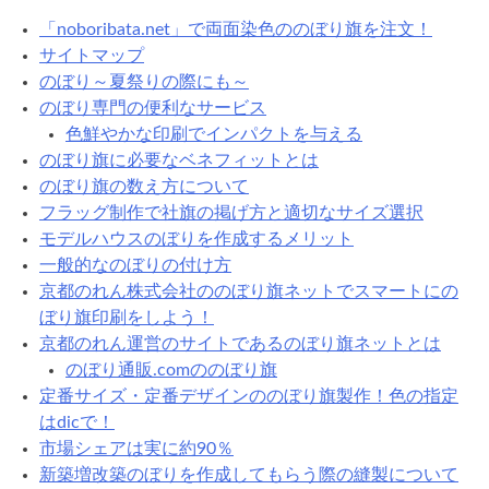
ン
ト
「noboribata.net」で両面染色ののぼり旗を注文！
で
サイトマップ
の
のぼり～夏祭りの際にも～
の
のぼり専門の便利なサービス
ぼ
色鮮やかな印刷でインパクトを与える
り
のぼり旗に必要なベネフィットとは
旗
のぼり旗の数え方について
活
フラッグ制作で社旗の掲げ方と適切なサイズ選択
用
モデルハウスのぼりを作成するメリット
法
一般的なのぼりの付け方
京都のれん株式会社ののぼり旗ネットでスマートにの
ぼり旗印刷をしよう！
京都のれん運営のサイトであるのぼり旗ネットとは
のぼり通販.comののぼり旗
定番サイズ・定番デザインののぼり旗製作！色の指定
はdicで！
市場シェアは実に約90％
新築増改築のぼりを作成してもらう際の縫製について