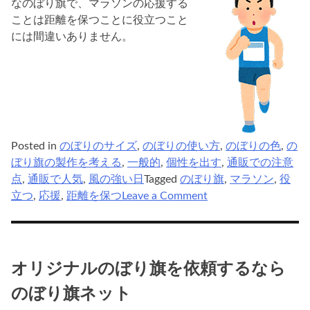
なのぼり旗で、マラソンの応援する
ことは距離を保つことに役立つこと
には間違いありません。
Posted in
のぼりのサイズ
,
のぼりの使い方
,
のぼりの色
,
の
ぼり旗の製作を考える
,
一般的
,
個性を出す
,
通販での注意
点
,
通販で人気
,
風の強い日
Tagged
のぼり旗
,
マラソン
,
役
on
立つ
,
応援
,
距離を保つ
Leave a Comment
マ
ラ
ソ
ン
オリジナルのぼり旗を依頼するなら
イ
のぼり旗ネット
ベ