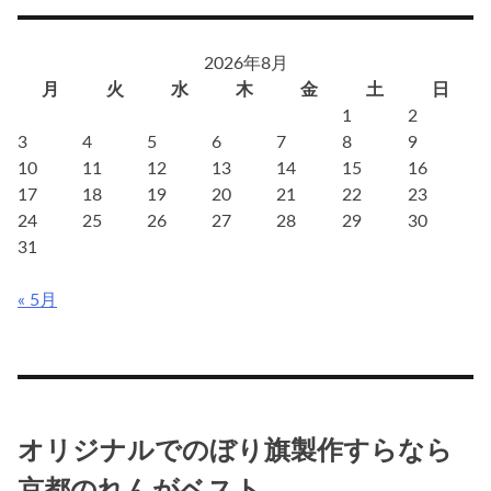
ウ
ィ
2026年8月
ル
月
火
水
木
金
土
日
ス
1
2
で
3
4
5
6
7
8
9
「テ
10
11
12
13
14
15
16
イ
17
18
19
20
21
22
23
ク
24
25
26
27
28
29
30
ア
31
ウ
ト」
« 5月
の
ぼ
り
旗
が
人
オリジナルでのぼり旗製作すらなら
気
京都のれんがベスト