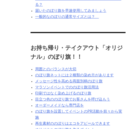
る？
届いたのぼり旗を早速使用してみましょう
一般的なのぼりの通常サイズとは？
お持ち帰り・テイクアウト「オリジ
ナル」のぼり旗！！
周囲とのバランスが大切
のぼり旗ネットには２種類の染め方があります
メッセージ性を高める両面別柄のぼり旗
マラソンイベントでののぼり旗活用法
印刷ではなく染め上げるのぼり旗
目立つ色ののぼり旗でお客さんを呼び込もう
オーダーメイドなら専門店を
のぼり旗を設置してイベントのPR活動を前々から実
施
再生素材ののぼりはエコをアピールできます