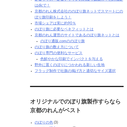
はdicで！
京都のれん株式会社ののぼり旗ネットでスマートにの
ぼり旗印刷をしよう！
市場シェアは実に約90％
のぼり旗に必要なベネフィットとは
京都のれん運営のサイトであるのぼり旗ネットとは
のぼり通販.comののぼり旗
のぼり旗の数え方について
のぼり専門の便利なサービス
色鮮やかな印刷でインパクトを与える
野外に置くのぼりにつかわれる新しい生地
フラッグ制作で社旗の掲げ方と適切なサイズ選択
オリジナルでのぼり旗製作すらなら
京都のれんがベスト
のぼりの色
(3)