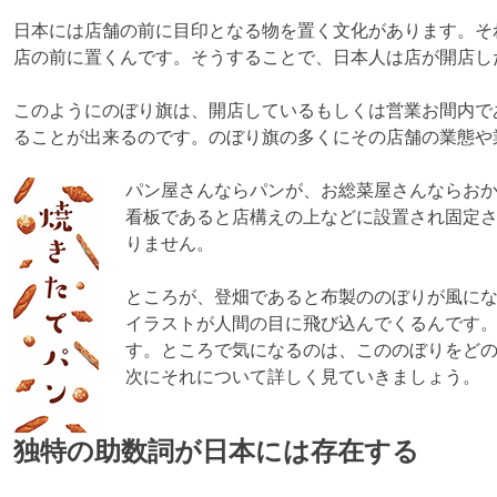
日本には店舗の前に目印となる物を置く文化があります。そ
店の前に置くんです。そうすることで、日本人は店が開店し
このようにのぼり旗は、開店しているもしくは営業お間内で
ることが出来るのです。のぼり旗の多くにその店舗の業態や
パン屋さんならパンが、お総菜屋さんならお
看板であると店構えの上などに設置され固定
りません。
ところが、登畑であると布製ののぼりが風に
イラストが人間の目に飛び込んでくるんです
す。ところで気になるのは、こののぼりをど
次にそれについて詳しく見ていきましょう。
独特の助数詞が日本には存在する