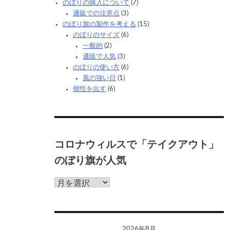
のぼりの購入について
(7)
通販での注意点
(3)
のぼり旗の製作を考える
(15)
のぼりのサイズ
(6)
一般的
(2)
通販で人気
(3)
のぼりの使い方
(6)
風の強い日
(1)
個性を出す
(6)
コロナウィルスで「テイクアウト」
のぼり旗が人気
コ
ロ
ナ
ウ
ィ
2026年8月