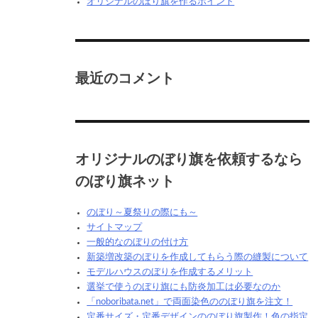
オリジナルのぼり旗を作るポイント
最近のコメント
オリジナルのぼり旗を依頼するなら
のぼり旗ネット
のぼり～夏祭りの際にも～
サイトマップ
一般的なのぼりの付け方
新築増改築のぼりを作成してもらう際の縫製について
モデルハウスのぼりを作成するメリット
選挙で使うのぼり旗にも防炎加工は必要なのか
「noboribata.net」で両面染色ののぼり旗を注文！
定番サイズ・定番デザインののぼり旗製作！色の指定