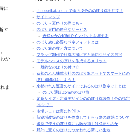
時に
「noboribata.net」で両面染色ののぼり旗を注文！
サイトマップ
のぼり～夏祭りの際にも～
断す
のぼり専門の便利なサービス
色鮮やかな印刷でインパクトを与える
のぼり旗に必要なベネフィットとは
のぼり旗の数え方について
す。
フラッグ制作で社旗の掲げ方と適切なサイズ選択
もわか
モデルハウスのぼりを作成するメリット
一般的なのぼりの付け方
京都のれん株式会社ののぼり旗ネットでスマートにの
や
ぼり旗印刷をしよう！
京都のれん運営のサイトであるのぼり旗ネットとは
くれま
のぼり通販.comののぼり旗
定番サイズ・定番デザインののぼり旗製作！色の指定
はdicで！
市場シェアは実に約90％
新築増改築のぼりを作成してもらう際の縫製について
選挙で使うのぼり旗にも防炎加工は必要なのか
野外に置くのぼりにつかわれる新しい生地