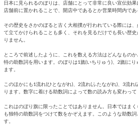
日本に見られるのぼりは、店舗にとって非常に良い宣伝効果
店舗前に置かれることで、開店中であるとか営業時間内であ
その歴史をさかのぼると古く大相撲が行われている際には、
て立てかけられることも多く、それを見るだけでも長い歴史
りません。
ところで前述したように、これを数える方法はどんなものか
特の助数詞を用います。のぼりは1旒(いちりゅう)、2旒(に
ます。
このほかにも1流れ(ひとながれ)、2流れ(ふたながれ)、3流れ
ります。数字に着ける助数詞によって数の読み方も変わって
これはのぼり旗に限ったことではありません。日本ではまく
も独特の助数詞をつけて数をかぞえます。このような助数詞
す。