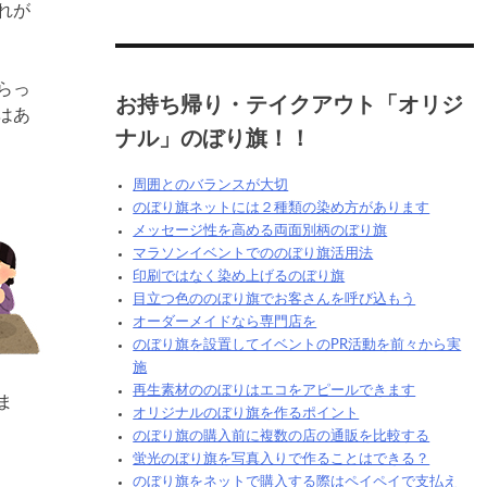
れが
らっ
お持ち帰り・テイクアウト「オリジ
はあ
ナル」のぼり旗！！
周囲とのバランスが大切
のぼり旗ネットには２種類の染め方があります
メッセージ性を高める両面別柄のぼり旗
マラソンイベントでののぼり旗活用法
印刷ではなく染め上げるのぼり旗
目立つ色ののぼり旗でお客さんを呼び込もう
オーダーメイドなら専門店を
のぼり旗を設置してイベントのPR活動を前々から実
施
再生素材ののぼりはエコをアピールできます
ま
オリジナルのぼり旗を作るポイント
のぼり旗の購入前に複数の店の通販を比較する
蛍光のぼり旗を写真入りで作ることはできる？
のぼり旗をネットで購入する際はペイペイで支払え