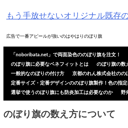
Skip
to
もう手放せないオリジナル既存
content
広告で一番アピールが強いのはやはりのぼり旗
「noboribata.net」で両面染色ののぼり旗を注文！
のぼり旗に必要なベネフィットとは
のぼり旗の数
一般的なのぼりの付け方
京都のれん株式会社のの
定番サイズ・定番デザインののぼり旗製作！色の指定は
選挙で使うのぼり旗にも防炎加工は必要なのか
野
のぼり旗の数え方について