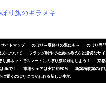
のぼり旗のキラメキ
サイトマップ
のぼり～夏祭りの際にも～
のぼり専
え方について
フラッグ制作で社旗の掲げ方と適切なサイ
ぼり旗ネットでスマートにのぼり旗印刷をしよう！
京都
dicで！
市場シェアは実に約90％
新築増改築のぼ
外に置くのぼりにつかわれる新しい生地