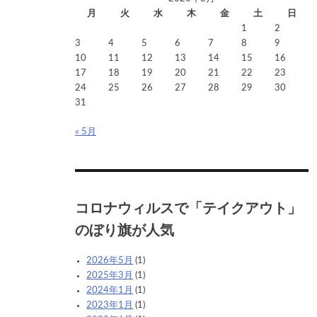
ル
月
火
水
木
金
土
日
ス
1
2
で
3
4
5
6
7
8
9
「テ
10
11
12
13
14
15
16
イ
17
18
19
20
21
22
23
ク
24
25
26
27
28
29
30
ア
31
ウ
ト」
« 5月
の
ぼ
り
旗
が
コロナウィルスで「テイクアウト」
人
のぼり旗が人気
気
2026年5月
(1)
2025年3月
(1)
2024年1月
(1)
2023年1月
(1)