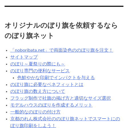
通
販
で
人
オリジナルのぼり旗を依頼するなら
気
のぼり旗ネット
が
あ
る
「noboribata.net」で両面染色ののぼり旗を注文！
の
サイトマップ
ぼ
のぼり～夏祭りの際にも～
り
のぼり専門の便利なサービス
旗
色鮮やかな印刷でインパクトを与える
の
のぼり旗に必要なベネフィットとは
規
のぼり旗の数え方について
格
フラッグ制作で社旗の掲げ方と適切なサイズ選択
は
モデルハウスのぼりを作成するメリット
一般的なのぼりの付け方
京都のれん株式会社ののぼり旗ネットでスマートにの
ぼり旗印刷をしよう！