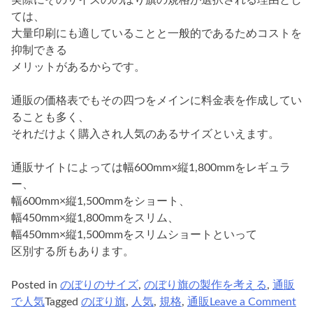
ては、
大量印刷にも適していることと一般的であるためコストを
抑制できる
メリットがあるからです。
通販の価格表でもその四つをメインに料金表を作成してい
ることも多く、
それだけよく購入され人気のあるサイズといえます。
通販サイトによっては幅600mm×縦1,800mmをレギュラ
ー、
幅600mm×縦1,500mmをショート、
幅450mm×縦1,800mmをスリム、
幅450mm×縦1,500mmをスリムショートといって
区別する所もあります。
Posted in
のぼりのサイズ
,
のぼり旗の製作を考える
,
通販
on
で人気
Tagged
のぼり旗
,
人気
,
規格
,
通販
Leave a Comment