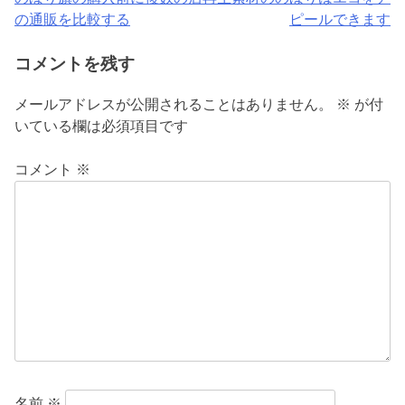
投
の通販を比較する
ピールできます
稿
コメントを残す
ナ
ビ
メールアドレスが公開されることはありません。
※
が付
いている欄は必須項目です
ゲ
ー
コメント
※
シ
ョ
ン
名前
※