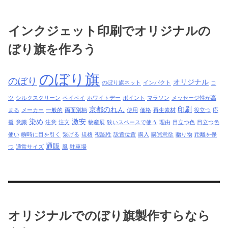
インクジェット印刷でオリジナルの
ぼり旗を作ろう
のぼり旗
のぼり
オリジナル
のぼり旗ネット
インパクト
コ
ツ
シルクスクリーン
ペイペイ
ホワイトデー
ポイント
マラソン
メッセージ性が高
京都のれん
印刷
まる
メーカー
一般的
両面別柄
使用
価格
再生素材
役立つ
応
染め
激安
援
意識
注意
注文
物産展
狭いスペースで使う
理由
目立つ色
目立つ色
使い
瞬時に目を引く
繋げる
規格
視認性
設置位置
購入
購買意欲
贈り物
距離を保
通販
つ
通常サイズ
風
駐車場
オリジナルでのぼり旗製作すらなら