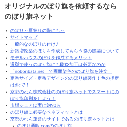
オリジナルのぼり旗を依頼するなら
のぼり旗ネット
のぼり～夏祭りの際にも～
サイトマップ
一般的なのぼりの付け方
新築増改築のぼりを作成してもらう際の縫製について
モデルハウスのぼりを作成するメリット
選挙で使うのぼり旗にも防炎加工は必要なのか
「noboribata.net」で両面染色ののぼり旗を注文！
定番サイズ・定番デザインののぼり旗製作！色の指定
はdicで！
京都のれん株式会社ののぼり旗ネットでスマートにの
ぼり旗印刷をしよう！
市場シェアは実に約90％
のぼり旗に必要なベネフィットとは
京都のれん運営のサイトであるのぼり旗ネットとは
のぼり通販.comののぼり旗