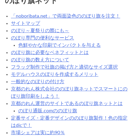
のぼり旗ネット
「noboribata.net」で両面染色ののぼり旗を注文！
サイトマップ
のぼり～夏祭りの際にも～
のぼり専門の便利なサービス
色鮮やかな印刷でインパクトを与える
のぼり旗に必要なベネフィットとは
のぼり旗の数え方について
フラッグ制作で社旗の掲げ方と適切なサイズ選択
モデルハウスのぼりを作成するメリット
一般的なのぼりの付け方
京都のれん株式会社ののぼり旗ネットでスマートにの
ぼり旗印刷をしよう！
京都のれん運営のサイトであるのぼり旗ネットとは
のぼり通販.comののぼり旗
定番サイズ・定番デザインののぼり旗製作！色の指定
はdicで！
市場シェアは実に約90％