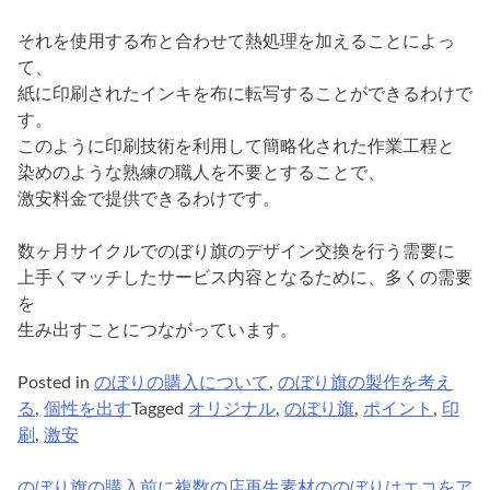
それを使用する布と合わせて熱処理を加えることによっ
て、
紙に印刷されたインキを布に転写することができるわけで
す。
このように印刷技術を利用して簡略化された作業工程と
染めのような熟練の職人を不要とすることで、
激安料金で提供できるわけです。
数ヶ月サイクルでのぼり旗のデザイン交換を行う需要に
上手くマッチしたサービス内容となるために、多くの需要
を
生み出すことにつながっています。
Posted in
のぼりの購入について
,
のぼり旗の製作を考え
る
,
個性を出す
Tagged
オリジナル
,
のぼり旗
,
ポイント
,
印
刷
,
激安
のぼり旗の購入前に複数の店
再生素材ののぼりはエコをア