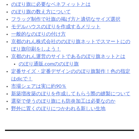
のぼり旗に必要なベネフィットとは
のぼり旗の数え方について
フラッグ制作で社旗の掲げ方と適切なサイズ選択
モデルハウスのぼりを作成するメリット
一般的なのぼりの付け方
京都のれん株式会社ののぼり旗ネットでスマートにの
ぼり旗印刷をしよう！
京都のれん運営のサイトであるのぼり旗ネットとは
のぼり通販.comののぼり旗
定番サイズ・定番デザインののぼり旗製作！色の指定
はdicで！
市場シェアは実に約90％
新築増改築のぼりを作成してもらう際の縫製について
選挙で使うのぼり旗にも防炎加工は必要なのか
野外に置くのぼりにつかわれる新しい生地