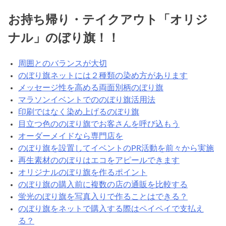
お持ち帰り・テイクアウト「オリジ
ナル」のぼり旗！！
周囲とのバランスが大切
のぼり旗ネットには２種類の染め方があります
メッセージ性を高める両面別柄のぼり旗
マラソンイベントでののぼり旗活用法
印刷ではなく染め上げるのぼり旗
目立つ色ののぼり旗でお客さんを呼び込もう
オーダーメイドなら専門店を
のぼり旗を設置してイベントのPR活動を前々から実施
再生素材ののぼりはエコをアピールできます
オリジナルのぼり旗を作るポイント
のぼり旗の購入前に複数の店の通販を比較する
蛍光のぼり旗を写真入りで作ることはできる？
のぼり旗をネットで購入する際はペイペイで支払え
る？