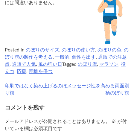
には間違いありません。
Posted in
のぼりのサイズ
,
のぼりの使い方
,
のぼりの色
,
の
ぼり旗の製作を考える
,
一般的
,
個性を出す
,
通販での注意
点
,
通販で人気
,
風の強い日
Tagged
のぼり旗
,
マラソン
,
役
立つ
,
応援
,
距離を保つ
印刷ではなく染め上げるのぼ
メッセージ性を高める両面別
投
り旗
柄のぼり旗
稿
コメントを残す
ナ
ビ
メールアドレスが公開されることはありません。
※
が付
いている欄は必須項目です
ゲ