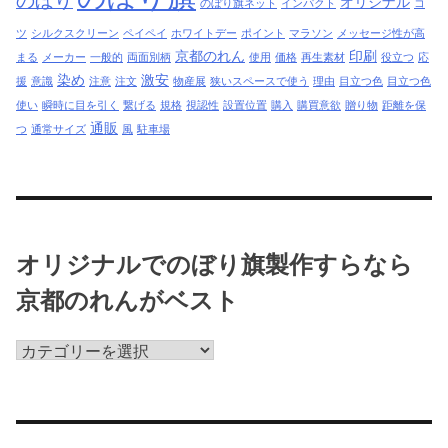
のぼり
オリジナル
のぼり旗ネット
インパクト
コ
ツ
シルクスクリーン
ペイペイ
ホワイトデー
ポイント
マラソン
メッセージ性が高
京都のれん
印刷
まる
メーカー
一般的
両面別柄
使用
価格
再生素材
役立つ
応
染め
激安
援
意識
注意
注文
物産展
狭いスペースで使う
理由
目立つ色
目立つ色
使い
瞬時に目を引く
繋げる
規格
視認性
設置位置
購入
購買意欲
贈り物
距離を保
通販
つ
通常サイズ
風
駐車場
オリジナルでのぼり旗製作すらなら
京都のれんがベスト
オ
リ
ジ
ナ
ル