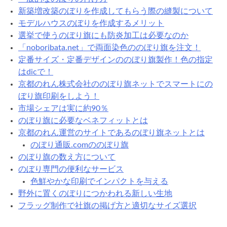
新築増改築のぼりを作成してもらう際の縫製について
モデルハウスのぼりを作成するメリット
選挙で使うのぼり旗にも防炎加工は必要なのか
「noboribata.net」で両面染色ののぼり旗を注文！
定番サイズ・定番デザインののぼり旗製作！色の指定
はdicで！
京都のれん株式会社ののぼり旗ネットでスマートにの
ぼり旗印刷をしよう！
市場シェアは実に約90％
のぼり旗に必要なベネフィットとは
京都のれん運営のサイトであるのぼり旗ネットとは
のぼり通販.comののぼり旗
のぼり旗の数え方について
のぼり専門の便利なサービス
色鮮やかな印刷でインパクトを与える
野外に置くのぼりにつかわれる新しい生地
フラッグ制作で社旗の掲げ方と適切なサイズ選択